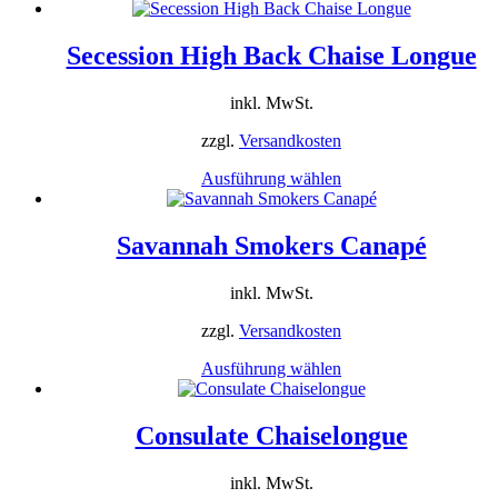
Produkt
Produktseite
weist
gewählt
mehrere
Secession High Back Chaise Longue
werden
Varianten
auf.
inkl. MwSt.
Die
Optionen
zzgl.
Versandkosten
können
auf
Dieses
Ausführung wählen
der
Produkt
Produktseite
weist
gewählt
mehrere
Savannah Smokers Canapé
werden
Varianten
auf.
inkl. MwSt.
Die
Optionen
zzgl.
Versandkosten
können
auf
Dieses
Ausführung wählen
der
Produkt
Produktseite
weist
gewählt
mehrere
Consulate Chaiselongue
werden
Varianten
auf.
inkl. MwSt.
Die