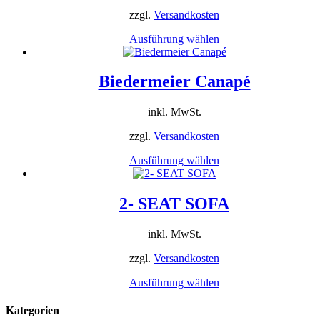
Optionen
zzgl.
Versandkosten
können
auf
Dieses
Ausführung wählen
der
Produkt
Produktseite
weist
gewählt
mehrere
Biedermeier Canapé
werden
Varianten
auf.
inkl. MwSt.
Die
Optionen
zzgl.
Versandkosten
können
auf
Dieses
Ausführung wählen
der
Produkt
Produktseite
weist
gewählt
mehrere
2- SEAT SOFA
werden
Varianten
auf.
inkl. MwSt.
Die
Optionen
zzgl.
Versandkosten
können
auf
Dieses
Ausführung wählen
der
Produkt
Produktseite
weist
Kategorien
gewählt