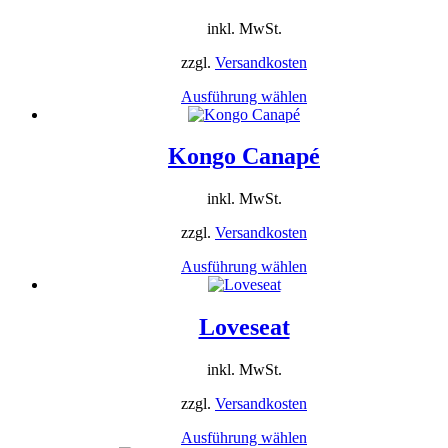
auf.
inkl. MwSt.
Die
Optionen
zzgl.
Versandkosten
können
auf
Dieses
Ausführung wählen
der
Produkt
Produktseite
weist
gewählt
mehrere
Kongo Canapé
werden
Varianten
auf.
inkl. MwSt.
Die
Optionen
zzgl.
Versandkosten
können
auf
Dieses
Ausführung wählen
der
Produkt
Produktseite
weist
gewählt
mehrere
Loveseat
werden
Varianten
auf.
inkl. MwSt.
Die
Optionen
zzgl.
Versandkosten
können
auf
Dieses
Ausführung wählen
der