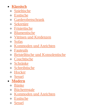
mehrere
werden
Varianten
Klassisch
auf.
Spieltische
Die
Esstische
Optionen
Garderobenschrank
können
Sekretäre
auf
Frisiertische
der
Blumentische
Produktseite
Vitrinen und Kredenzen
gewählt
Sofas
werden
Kommoden und Anrichten
Fauteuils
Beistelltische und Konsolentische
Couchtische
Schränke
Schreibtische
Hocker
Sessel
Modern
Bänke
Bücherregale
Kommoden und Anrichten
Esstische
Sessel