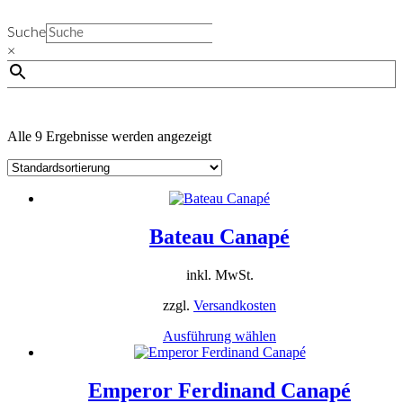
Suche
×
Alle 9 Ergebnisse werden angezeigt
Bateau Canapé
inkl. MwSt.
zzgl.
Versandkosten
Dieses
Ausführung wählen
Produkt
weist
mehrere
Emperor Ferdinand Canapé
Varianten